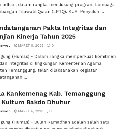
amadhan, dalam rangka mendukung program Lembaga
angan Tilawatil Quran (LPTQ). KUA. Penyuluh ...
ndatanganan Pakta Integritas dan
njian Kinerja Tahun 2025
inweb
MARET 6, 2025
0
gung (Humas) - Dalam rangka memperkuat komitmen
 dan integritas di lingkungan Kementerian Agama
ten Temanggung, telah dilaksanakan kegiatan
tanganan ...
la Kankemenag Kab. Temanggung
 Kultum Bakdo Dhuhur
inweb
MARET 4, 2025
0
gung (Humas) - Bulan Ramadhan adalah salah satu
ang sangat dinanti oleh kaum muslimin di seluruh