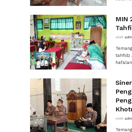
MIN 
Tahf
oleh
adm
Temang
tahfidz
hafalan
Sine
Peng
Peng
Khot
oleh
adm
Temang