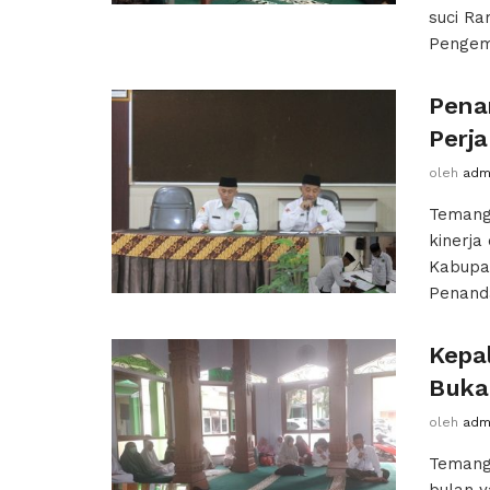
suci R
Pengemb
Pena
Perja
oleh
adm
Temang
kinerja
Kabupa
Penanda
Kepa
Buka
oleh
adm
Temang
bulan y