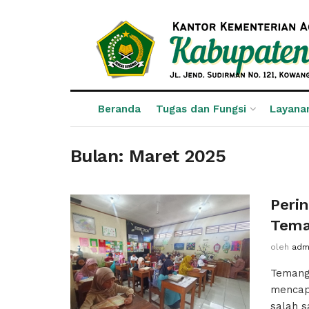
Beranda
Tugas dan Fungsi
Layana
Bulan:
Maret 2025
Peri
Tem
oleh
adm
Temang
mencapa
salah sa