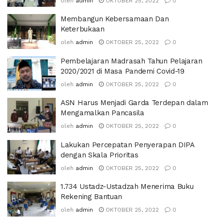
oleh
admin
OKTOBER 25, 2022
0
Membangun Kebersamaan Dan
Keterbukaan
oleh
admin
OKTOBER 25, 2022
0
Pembelajaran Madrasah Tahun Pelajaran
2020/2021 di Masa Pandemi Covid-19
oleh
admin
OKTOBER 25, 2022
0
ASN Harus Menjadi Garda Terdepan dalam
Mengamalkan Pancasila
oleh
admin
OKTOBER 25, 2022
0
Lakukan Percepatan Penyerapan DIPA
dengan Skala Prioritas
oleh
admin
OKTOBER 25, 2022
0
1.734 Ustadz-Ustadzah Menerima Buku
Rekening Bantuan
oleh
admin
OKTOBER 25, 2022
0