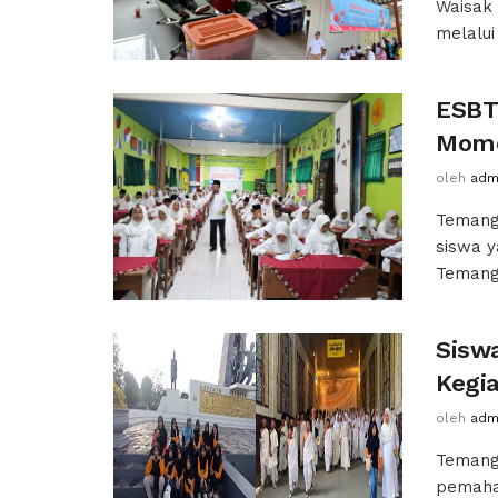
Waisak
melalui
ESBT
Mome
oleh
adm
Temang
siswa y
Temang
Sisw
Kegi
oleh
adm
Temang
pemaha