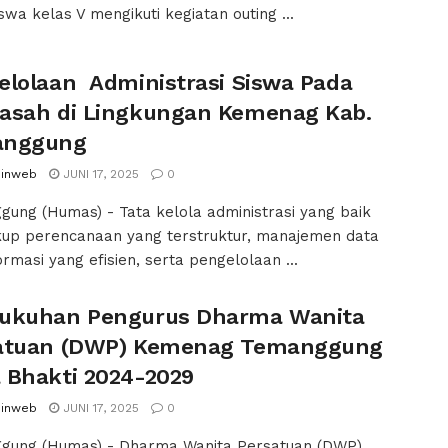
iswa kelas V mengikuti kegiatan outing ...
elolaan Administrasi Siswa Pada
asah di Lingkungan Kemenag Kab.
anggung
inweb
JUNI 17, 2025
0
ung (Humas) - Tata kelola administrasi yang baik
up perencanaan yang terstruktur, manajemen data
ormasi yang efisien, serta pengelolaan ...
ukuhan Pengurus Dharma Wanita
atuan (DWP) Kemenag Temanggung
 Bhakti 2024-2029
inweb
JUNI 17, 2025
0
gung (Humas) - Dharma Wanita Persatuan (DWP)