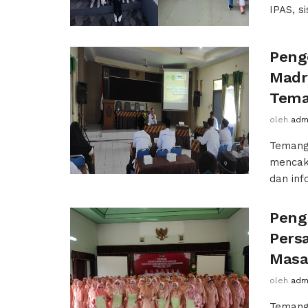
IPAS, s
Peng
Madr
Tem
oleh
adm
Temangg
mencak
dan inf
Peng
Pers
Masa
oleh
adm
Temang