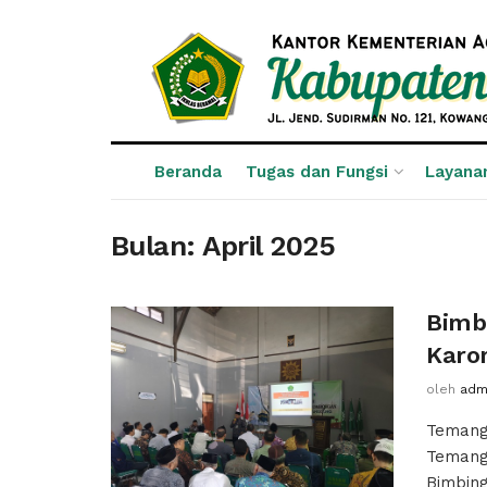
Beranda
Tugas dan Fungsi
Layana
Bulan:
April 2025
Bimb
Kar
oleh
adm
Temang
Temang
Bimbin