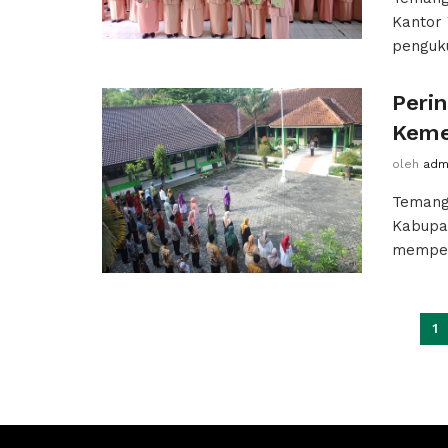
Kantor
penguk
Perin
Keme
oleh
adm
Temang
Kabupa
memperi
1