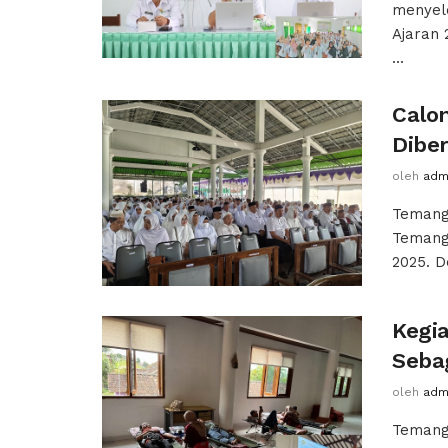
menyele
Ajaran 
...
Calo
Dibe
oleh
adm
Temangg
Temang
2025. D
Kegi
Seba
oleh
adm
Temang