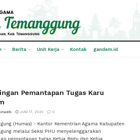
n
Berita
Unit Kerja
Kontak
gandem.id
ingan Pemantapan Tugas Karu
om
inweb
JUNI 17, 2025
0
gung (Humas) - Kantor Kementrian Agama Kabupaten
gung melalui Seksi PHU menyelenggarakan
gan pemantapan tugas Ketua Regu dan Ketua