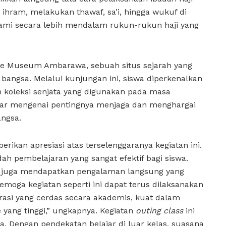
hram, melakukan thawaf, sa’i, hingga wukuf di
ami secara lebih mendalam rukun-rukun haji yang
 ke Museum Ambarawa, sebuah situs sejarah yang
angsa. Melalui kunjungan ini, siswa diperkenalkan
n koleksi senjata yang digunakan pada masa
jar mengenai pentingnya menjaga dan menghargai
angsa.
kan apresiasi atas terselenggaranya kegiatan ini.
ah pembelajaran yang sangat efektif bagi siswa.
api juga mendapatkan pengalaman langsung yang
ga kegiatan seperti ini dapat terus dilaksanakan
asi yang cerdas secara akademis, kuat dalam
 yang tinggi,” ungkapnya. Kegiatan
outing class
ini
. Dengan pendekatan belajar di luar kelas, suasana