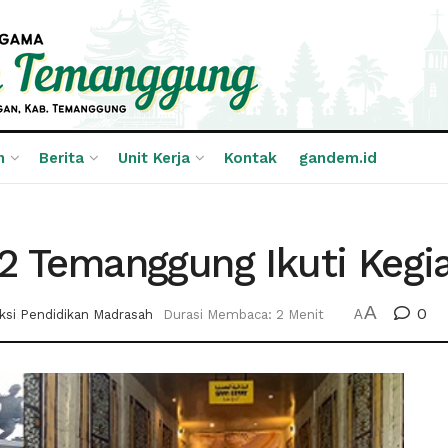
n
Berita
Unit Kerja
Kontak
gandem.id
2 Temanggung Ikuti Kegi
A
0
ksi Pendidikan Madrasah
Durasi Membaca: 2 Menit
A