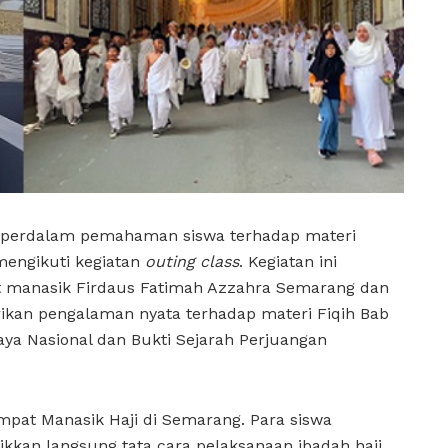
erdalam pemahaman siswa terhadap materi
 mengikuti kegiatan
outing class
. Kegiatan ini
at manasik Firdaus Fatimah Azzahra Semarang dan
n pengalaman nyata terhadap materi Fiqih Bab
ya Nasional dan Bukti Sejarah Perjuangan
empat Manasik Haji di Semarang. Para siswa
an langsung tata cara pelaksanaan ibadah haji