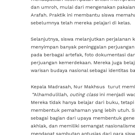
dan umroh, mulai dari mengenakan pakaian i
Arafah. Praktik ini membantu siswa memah
sebelumnya telah mereka pelajari di kelas.
Selanjutnya, siswa melanjutkan perjalanan
menyimpan banyak peninggalan perjuangan b
pada berbagai artefak, foto dokumentasi da
perjuangan kemerdekaan. Mereka juga bela
warisan budaya nasional sebagai identitas b
Kepala Madrasah, Nur Makhsus turut memberi
“Alhamdulillah,
outing class
ini menjadi wad
Mereka tidak hanya belajar dari buku, tet
membentuk pemahaman yang lebih utuh. Semo
sebagai bagian dari upaya membentuk gener
akhlak, dan memiliki semangat nasionalisme
mendapat sambutan antusias dari para siswa