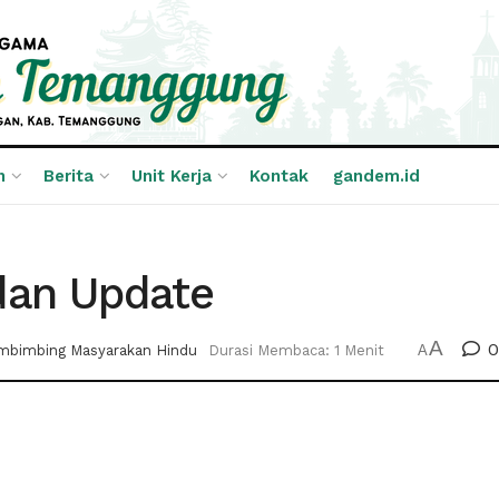
n
Berita
Unit Kerja
Kontak
gandem.id
dan Update
A
0
mbimbing Masyarakan Hindu
Durasi Membaca: 1 Menit
A